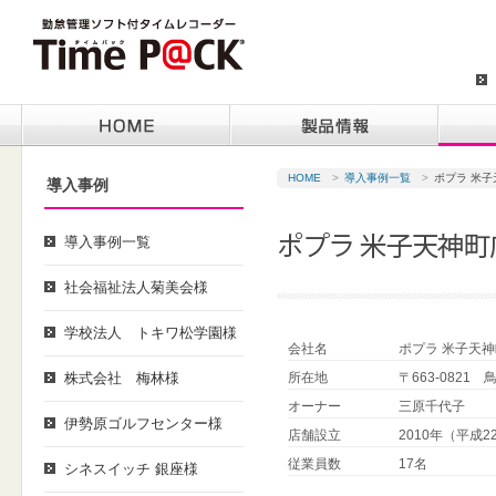
HOME
>
導入事例一覧
>
ポプラ 米子
導入事例
導入事例一覧
社会福祉法人菊美会様
学校法人 トキワ松学園様
会社名
ポプラ 米子天
株式会社 梅林様
所在地
〒663-0821
オーナー
三原千代子
伊勢原ゴルフセンター様
店舗設立
2010年（平成2
従業員数
17名
シネスイッチ 銀座様