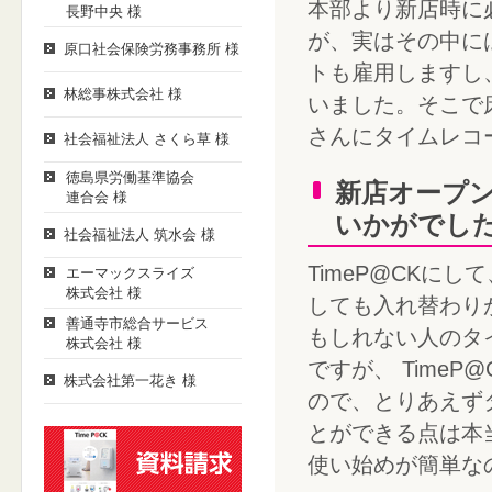
本部より新店時に
長野中央 様
が、実はその中に
原口社会保険労務事務所 様
トも雇用しますし
林総事株式会社 様
いました。そこで
さんにタイムレコ
社会福祉法人 さくら草 様
徳島県労働基準協会
新店オープ
連合会 様
いかがでし
社会福祉法人 筑水会 様
TimeP@CKに
エーマックスライズ
株式会社 様
しても入れ替わり
善通寺市総合サービス
もしれない人のタ
株式会社 様
ですが、 Time
株式会社第一花き 様
ので、とりあえず
とができる点は本
使い始めが簡単な