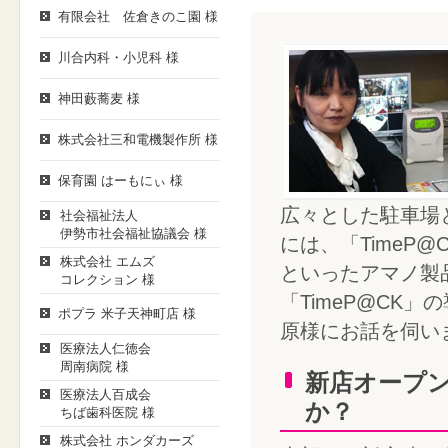
有限会社 佐倉きのこ園 様
川合内科・小児科 様
神田藪蕎麦 様
株式会社三和電機製作所 様
保育園 はーもにぃ 様
広々とした駐車場
社会福祉法人
伊勢市社会福祉協議会 様
には、「TimeP
株式会社 エムズ
といったアマノ製
コレクション 様
「TimeP@CK
ポプラ 米子天神町店 様
原様にお話を伺い
医療法人仁徳会
周南病院 様
新店オープ
医療法人百成会
か？
ちば歯科医院 様
株式会社 ホンダカーズ