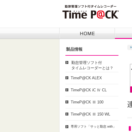
製品情報
勤怠管理ソフト付
タイムレコーダーとは？
TimeP@CK ALEX
TimeP@CK iC Ⅳ CL
TimeP@CK Ⅲ 100
TimeP@CK Ⅲ 150 WL
専用ソフト「サッと勤怠 with」