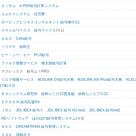
エッサム e-PAP給与計算システム
エムケイシステム 社労夢
オービックビジネスコンサルタント 給与奉行i11
スマイルワークス 給与ワークス
(※1)
セルズ Cells給与
ソリマチ 給料王
ピー・シー・エー PCA給与
ファルド情報サービス 御太助給与計算
マグレックス 給与上々PRO
ミロク情報サービス MJSLINK DX給与大将、MJSLINK NX-Plus給与大将、ACELINK
計算(※2)
ＢＳＬシステム研究所 給料らくだ22普及版、給料らくだプロ22
ＥＰＳＯＮ 給与応援R4
ＪＤＬ JDL IBEX 給与Ⅱ、JDL IBEX 給与 AO net2、JDL IBEX 給与net2
NDソフトウェア ほのぼの給与管理システム
(※3)
ＮＥＣ DREAMTRAIN 給与管理システム
ＯＳＫ SMILE V