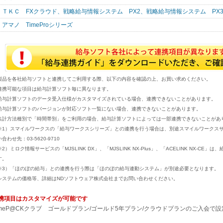
ＴＫＣ FXクラウド、戦略給与情報システム PX2、戦略給与情報システム PX
アマノ TimeProシリーズ
製品を各社給与ソフトと連携してご利用する際、以下の内容を確認の上、お買い求めください。
連携可能な項目は給与計算ソフト毎に異なります。
給与計算ソフトのデータ受入仕様がカスタマイズされている場合、連携できないことがあります。
給与計算ソフトのバージョンが対応ソフト一覧にない場合、連携できないことがあります。
集計方法種別で「時間帯別」をご利用の場合、給与計算ソフトによっては一部連携できないことがあ
※1）スマイルワークスの「給与ワークスシリーズ」との連携を行う場合は、別途スマイルワークス
合わせ先：03-5620-9710
※2）ミロク情報サービスの「MJSLINK DX」、「MJSLINK NX-Plus」、「ACELINK NX-
す。
※3）「ほのぼの給与」との連携を行う際は「ほのぼの給与連動システム」が別途必要となります。
システムの価格等、詳細はNDソフトウェア株式会社までお問い合わせください。
携項目はカスタマイズが可能です
imeP@CKクラブ ゴールドプラン/ゴールド5年プラン/クラウドプランのご入会で