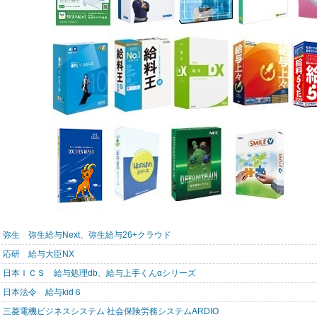
弥生 弥生給与Next
、
弥生給与26+クラウド
応研 給与大臣NX
日本ＩＣＳ 給与処理db、給与上手くんαシリーズ
日本法令 給与kid６
三菱電機ビジネスシステム 社会保険労務システムARDIO