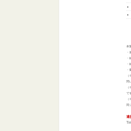
本
・
・
・
・
（
問い
（
で
（
同
連
T