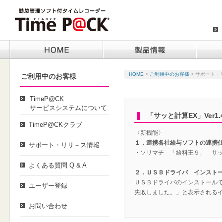
HOME
>
ご利用中のお客様
>
サポート・
ご利用中のお客様
TimeP@CK
サービスシステムについて
「サッと計算EX」Ver1
TimeP@CKクラブ
〈新機能〉
１．連携各社給与ソフトの連携
サポート・リリ－ス情報
・ソリマチ 「給料王９」 サ
よくある質問 Q & A
２．ＵＳＢドライバ インスト
ＵＳＢドライバのインストール
ユーザー登録
失敗しました。」と表示される
お問い合わせ